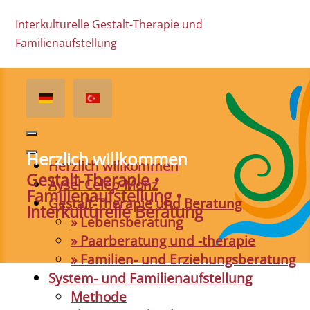
Interkulturelle Gestalt-Therapie und
Familienaufstellung
Herzlich willkommen
Herzlich willkommen
Gestalt-Therapie •
Aysel Celep-Monz
Familienaufstellung •
Gestalt-Therapie und Beratung
Interkulturelle Beratung
» Lebensberatung
» Paarberatung und -therapie
» Familien- und Erziehungsberatung
System- und Familienaufstellung
Methode