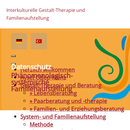
Interkulturelle Gestalt-Therapie und
Familienaufstellung
Datenschutz
Herzlich willkommen
Phänomenologisch-
Aysel Celep-Monz
systemische
Gestalt-Therapie und Beratung
Familienaufstellung
» Lebensberatung
» Paarberatung und -therapie
» Familien- und Erziehungsberatung
System- und Familienaufstellung
Methode